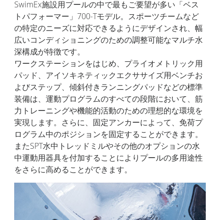
SwimEx施設用プールの中で最もご要望が多い「ベス
トパフォーマー」700-Tモデル。スポーツチームなど
の特定のニーズに対応できるようにデザインされ、幅
広いコンディショニングのための調整可能なマルチ水
深構成が特徴です。
ワークステーションをはじめ、プライオメトリック用
パッド、アイソキネティックエクササイズ用ベンチお
よびステップ、傾斜付きランニングパッドなどの標準
装備は、運動プログラムのすべての段階において、筋
力トレーニングや機能的活動のための理想的な環境を
実現します。さらに、固定アンカーによって、免荷プ
ログラム中のポジションを固定することができます。
またSPT水中トレッドミルやその他のオプションの水
中運動用器具を付加することによりプールの多用途性
をさらに高めることができます。