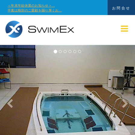
＜年末年始休業のお知らせ＞...
お問合せ
平素は格別のご愛顧を賜り厚くお...
Previous
Nex