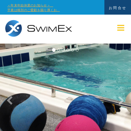
＜年末年始休業のお知らせ＞...
お問合せ
平素は格別のご愛顧を賜り厚くお...
Previous
Nex